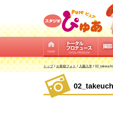
このページの本文へ
現
トップ
/
お客様フォト
/
入園入学
/
02_takeuch
在
の
02_takeuc
位
置：