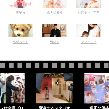
卒業袴
成人式振袖
お宮参り・百日
小型ペット
男成人
マタニティ
フは全員プロ
変身するスタジオ
適正な価格