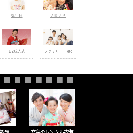
誕生日
入園入学
1/2成人式
ファミリー、etc
設定
充実のレンタル衣装