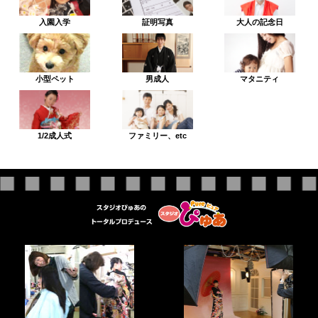
入園入学
証明写真
大人の記念日
小型ペット
男成人
マタニティ
1/2成人式
ファミリー、etc