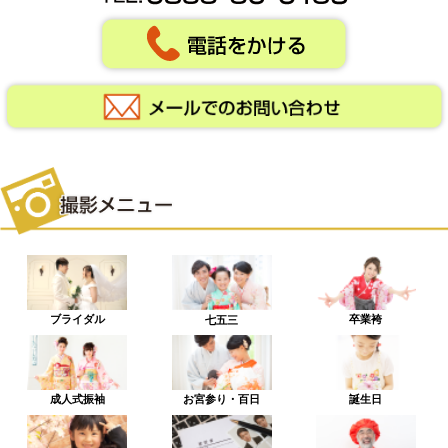
ブライダル
卒業袴
七五三
成人式振袖
お宮参り・百日
誕生日