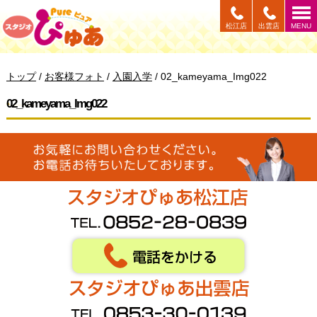
このページの本文へ
松江店
出雲店
MENU
現
トップ
/
お客様フォト
/
入園入学
/
02_kameyama_Img022
在
の
02_kameyama_Img022
位
置：