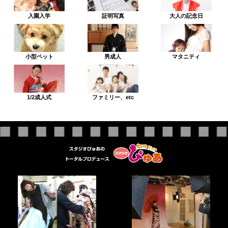
入園入学
証明写真
大人の記念日
小型ペット
男成人
マタニティ
1/2成人式
ファミリー、etc