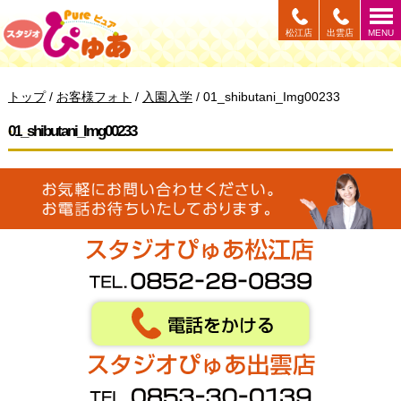
このページの本文へ
松江店
出雲店
MENU
現
トップ
/
お客様フォト
/
入園入学
/
01_shibutani_Img00233
在
の
01_shibutani_Img00233
位
置：