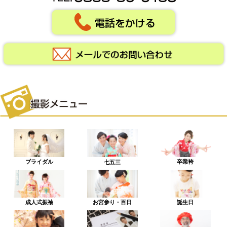
ブライダル
卒業袴
七五三
成人式振袖
お宮参り・百日
誕生日