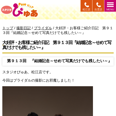
このページの本文へ
松江店
出雲店
MENU
現
トップ
/
撮影日記
/
ブライダル
/
大好評・お客様ご紹介日記 第９１
在
３回『結婚記念～せめて写真だけでも残したい～』
の
位
大好評・お客様ご紹介日記 第９１３回『結婚記念～せめて写
置：
真だけでも残したい～』
第９１３回 『結婚記念～せめて写真だけでも残したい～』
スタジオぴゅあ、松江店です。
今回はブライダルの撮影にお邪魔しました！