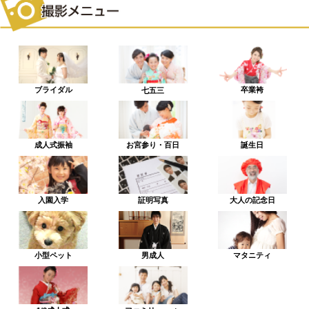
ブライダル
卒業袴
七五三
成人式振袖
お宮参り・百日
誕生日
入園入学
証明写真
大人の記念日
小型ペット
男成人
マタニティ