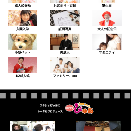
成人式振袖
お宮参り・百日
誕生日
入園入学
証明写真
大人の記念日
小型ペット
男成人
マタニティ
1/2成人式
ファミリー、etc