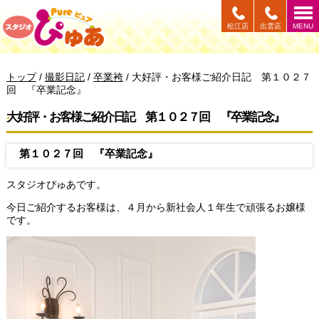
このページの本文へ
松江店
出雲店
MENU
現
トップ
/
撮影日記
/
卒業袴
/
大好評・お客様ご紹介日記 第１０２７
在
回 『卒業記念』
の
位
大好評・お客様ご紹介日記 第１０２７回 『卒業記念』
置：
第１０２７回 『卒業記念』
スタジオぴゅあです。
今日ご紹介するお客様は、４月から新社会人１年生で頑張るお嬢様
です。