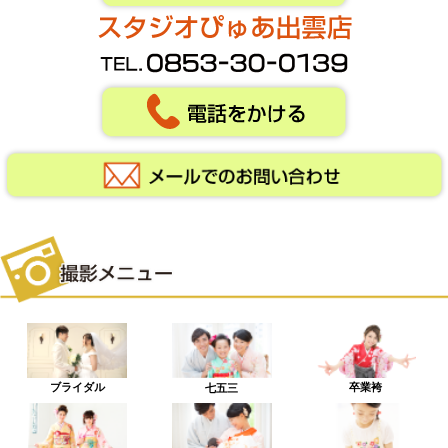
ブライダル
卒業袴
七五三