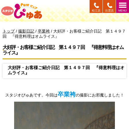
このページの本文へ
松江店
出雲店
MENU
現
トップ
/
撮影日記
/
卒業袴
/
大好評・お客様ご紹介日記 第１４９７
在
回 『得意料理はオムライス』
の
位
大好評・お客様ご紹介日記 第１４９７回 『得意料理はオム
置：
ライス』
大好評・お客様ご紹介日記 第１４９７回 『得意料理はオ
ムライス』
卒業袴
スタジオぴゅあです。今回は
の撮影にお邪魔しました！