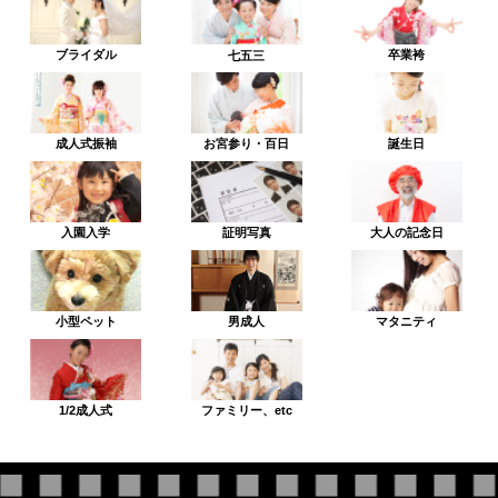
ブライダル
卒業袴
七五三
成人式振袖
お宮参り・百日
誕生日
入園入学
証明写真
大人の記念日
小型ペット
男成人
マタニティ
1/2成人式
ファミリー、etc