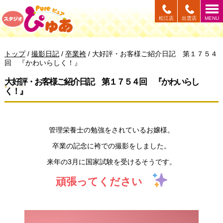
このページの本文へ
松江店
出雲店
MENU
現
トップ
/
撮影日記
/
卒業袴
/
大好評・お客様ご紹介日記 第１７５４
在
回 『かわいらしく！』
の
位
大好評・お客様ご紹介日記 第１７５４回 『かわいらし
置：
く！』
管理栄養士の勉強をされているお嬢様。
卒業の記念に袴での撮影をしました。
来年の3月に国家試験を受けるそうです。
頑張ってください