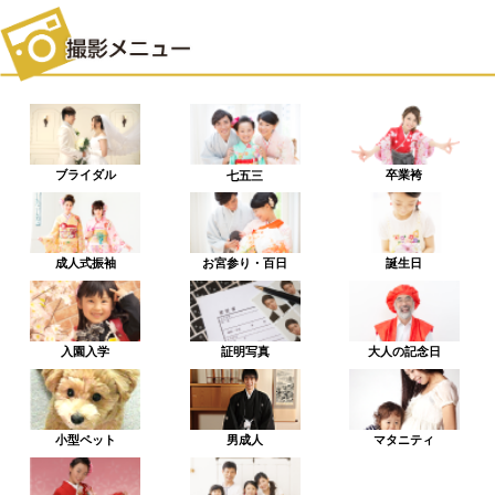
ブライダル
卒業袴
七五三
成人式振袖
お宮参り・百日
誕生日
入園入学
証明写真
大人の記念日
小型ペット
男成人
マタニティ