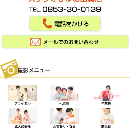
ブライダル
卒業袴
七五三
成人式振袖
お宮参り・百日
誕生日