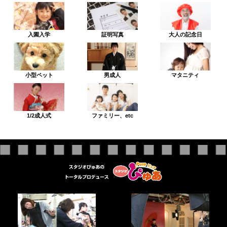
入園入学
証明写真
大人の記念日
小型ペット
男成人
マタニティ
1/2成人式
ファミリー、etc