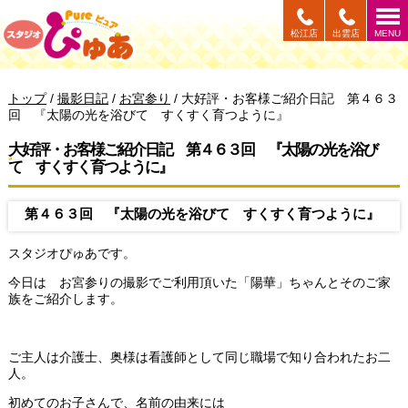
このページの本文へ
松江店
出雲店
MENU
現
トップ
/
撮影日記
/
お宮参り
/
大好評・お客様ご紹介日記 第４６３
在
回 『太陽の光を浴びて すくすく育つように』
の
位
大好評・お客様ご紹介日記 第４６３回 『太陽の光を浴び
置：
て すくすく育つように』
第４６３回 『太陽の光を浴びて すくすく育つように』
スタジオぴゅあです。
今日は お宮参りの撮影でご利用頂いた「陽華」ちゃんとそのご家
族をご紹介します。
ご主人は介護士、奥様は看護師として同じ職場で知り合われたお二
人。
初めてのお子さんで、名前の由来には