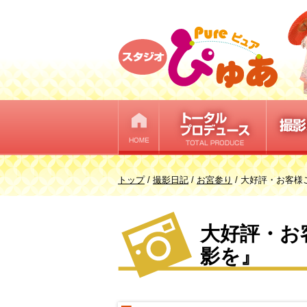
このページの本文へ
現
トップ
/
撮影日記
/
お宮参り
/
大好評・お客様
在
の
大好評・お
位
置：
影を』