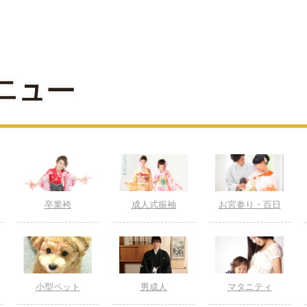
卒業袴
成人式振袖
お宮参り・百日
小型ペット
男成人
マタニティ