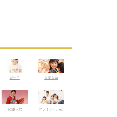
誕生日
入園入学
1/2成人式
ファミリー、etc