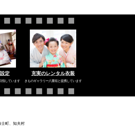
設定
充実のレンタル衣装
目指しています
きものギャラリー八重垣と提携しています
海士町、知夫村