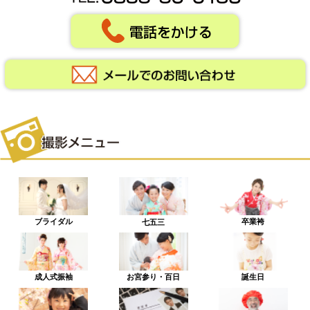
ブライダル
卒業袴
七五三
成人式振袖
お宮参り・百日
誕生日