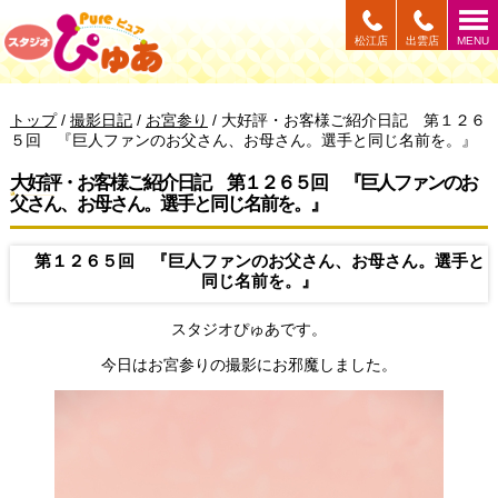
このページの本文へ
松江店
出雲店
MENU
現
トップ
/
撮影日記
/
お宮参り
/
大好評・お客様ご紹介日記 第１２６
在
５回 『巨人ファンのお父さん、お母さん。選手と同じ名前を。』
の
位
大好評・お客様ご紹介日記 第１２６５回 『巨人ファンのお
置：
父さん、お母さん。選手と同じ名前を。』
第１２６５回 『巨人ファンのお父さん、お母さん。選手と
同じ名前を。』
スタジオぴゅあです。
今日はお宮参りの撮影にお邪魔しました。