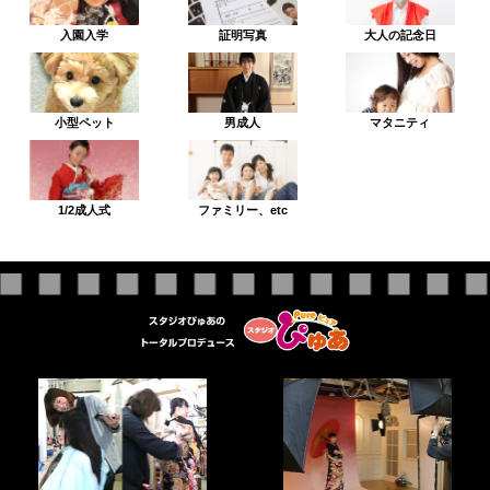
入園入学
証明写真
大人の記念日
小型ペット
男成人
マタニティ
1/2成人式
ファミリー、etc