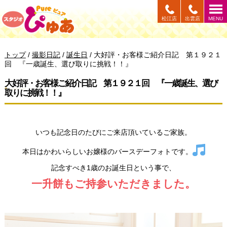
このページの本文へ
松江店
出雲店
MENU
現
トップ
/
撮影日記
/
誕生日
/
大好評・お客様ご紹介日記 第１９２１
在
回 『一歳誕生、選び取りに挑戦！！』
の
位
大好評・お客様ご紹介日記 第１９２１回 『一歳誕生、選び
置：
取りに挑戦！！』
いつも記念日のたびにご来店頂いているご家族。
本日はかわいらしいお嬢様のバースデーフォトです。
記念すべき1歳のお誕生日という事で、
一升餅もご持参いただきました。