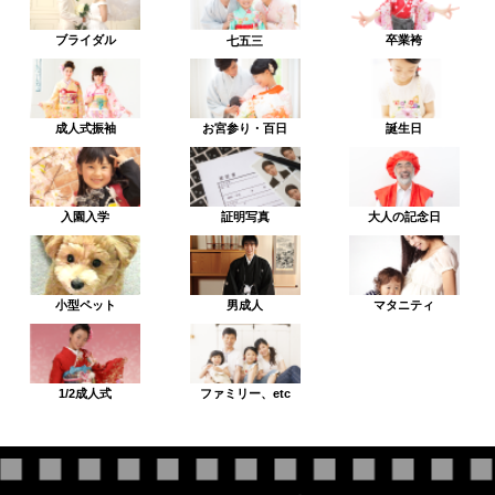
ブライダル
卒業袴
七五三
成人式振袖
お宮参り・百日
誕生日
入園入学
証明写真
大人の記念日
小型ペット
男成人
マタニティ
1/2成人式
ファミリー、etc