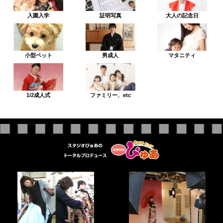
入園入学
証明写真
大人の記念日
小型ペット
男成人
マタニティ
1/2成人式
ファミリー、etc