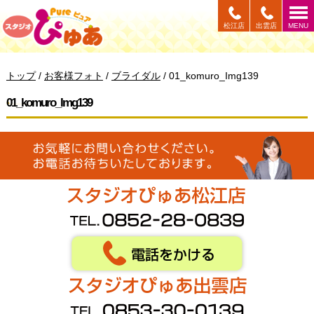
このページの本文へ
松江店
出雲店
MENU
現
トップ
/
お客様フォト
/
ブライダル
/
01_komuro_Img139
在
の
01_komuro_Img139
位
置：