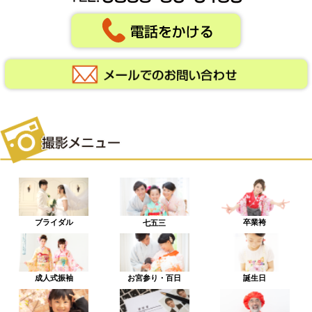
ブライダル
卒業袴
七五三
成人式振袖
お宮参り・百日
誕生日