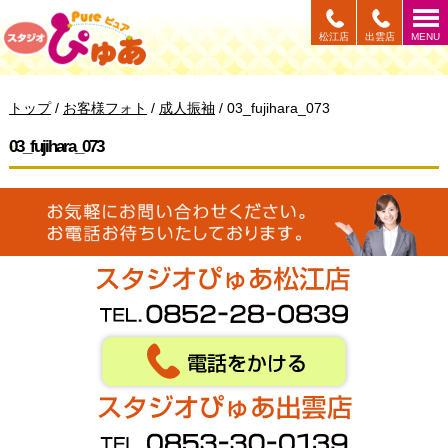
このページの本文へ
松江店
出雲店
MENU
現
トップ
/
お客様フォト
/
成人振袖
/
03_fujihara_073
在
の
03_fujihara_073
位
置：