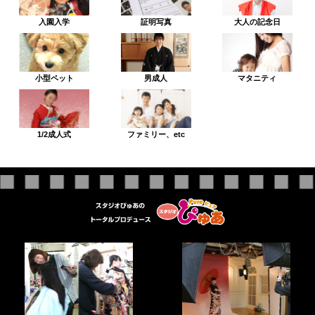
入園入学
証明写真
大人の記念日
小型ペット
男成人
マタニティ
1/2成人式
ファミリー、etc