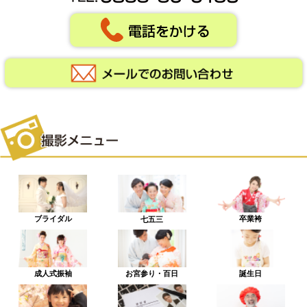
ブライダル
卒業袴
七五三
成人式振袖
お宮参り・百日
誕生日